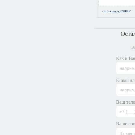
от 3-х штук 8900 ₽
Оста
Во
Как к Ва
E-mail дл
Ваш теле
Ваше соо