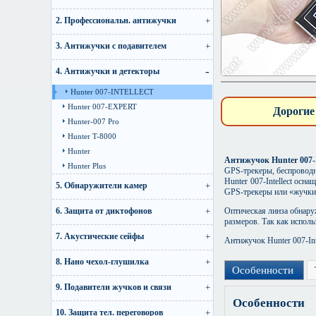
2. Профессиональн. антижучки
3. Антижучки с подавителем
4. Антижучки и детекторы
Hunter 007-INTELLECT
Hunter 007-EXPERT
Дорогие
Hunter-007 Pro
Hunter T-8000
Hunter
Антижучок Hunter 007-I
Hunter Plus
GPS-трекеры, беспровод
Hunter 007-Intellect ос
5. Обнаружители камер
GPS-трекеры или «жучки»
6. Защита от диктофонов
Оптическая линза обнару
размеров. Так как испол
7. Акустические сейфы
Антижучок Hunter 007-Int
8. Нано чехол-глушилка
Особенности
9. Подавители жучков и связи
Особенности
10. Защита тел. переговоров