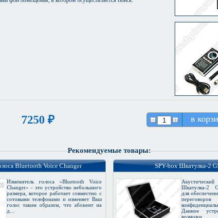
7250 ₽
в корз
Рекомендуемые товары:
лоса Bluetooth Voice Changer
SPY-box Шкатулка-2 
Изменитель голоса «Bluetooth Voice
Акустическ
Changer» – это устройство небольшого
Шкатулка-2 
размера, которое работает совместно с
для обеспечени
сотовыми телефонами и изменяет Ваш
перегов
голос таким образом, что абонент на
конфиденциа
д...
Данное устр
возможн...