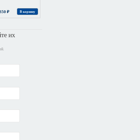
350 ₽
В корзину
йте их
ей.