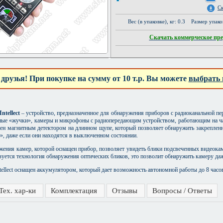
С
Вес (в упаковке), кг: 0.3 Размер упак
Скачать коммерческое пр
 друзья! При покупке на сумму от 10 т.р. Вы можете
выбрать 
ntellect
– устройство, предназначенное для обнаружения приборов с радиоканальной пер
ные «жучки», камеры и микрофоны с радиопередающим устройством, работающим на час
нащен магнитным детектором на длинном щупе, который позволяет обнаружить закреплен
, даже если они находятся в выключенном состоянии.
жения камер, которой оснащен прибор, позволяет увидеть блики подсвеченных видеокам
ьзуется технология обнаружения оптических бликов, это позволит обнаружить камеру да
ellect оснащен аккумулятором, который дает возможность автономной работы до 8 часо
Тех. хар-ки
Комплектация
Отзывы
Вопросы / Ответы