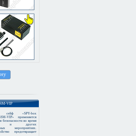
ину
GSM-VIP
ий сейф «SPY-box
GSM-VIP» применяется
я безопасности во время
оров и других
льных мероприятиях.
ойство предотвращает