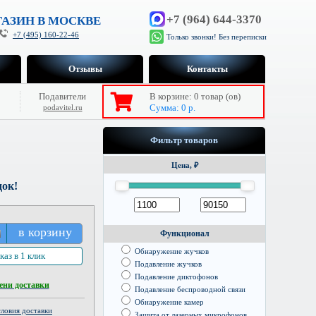
+7 (964) 644-3370
АЗИН В МОСКВЕ
+7 (495) 160-22-46
Только звонки! Без переписки
Отзывы
Контакты
Подавители
В корзине:
0
товар (ов)
Сумма:
0
р.
podavitel.ru
Фильтр товаров
Цена, ₽
док!
в корзину
Функционал
Обнаружение жучков
каз в 1 клик
Подавление жучков
Подавление диктофонов
ени доставки
Подавление беспроводной связи
Обнаружение камер
ловия доставки
Защита от лазерных микрофонов