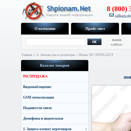
8 (800) 
callback-s
О компании
Прайс-лист
наши
сайты:
Главная
»
4. Антижучки и детекторы
» Hunter 007-INTELLECT
Каталог товаров
РАСПРОДАЖА
пои
Видеонаблюдение
GSM сигнализации
Подавители связи
Домофоны и видеоглазки
1. Защита комнат переговоров