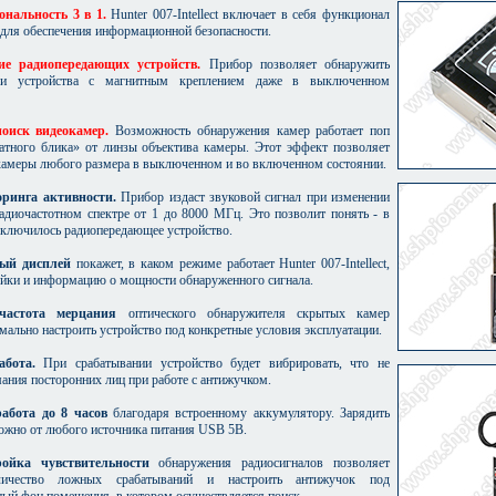
нальность 3 в 1.
Hunter 007-Intellect включает в себя функционал
 для обеспечения информационной безопасности.
ие радиопередающих устройств.
Прибор позволяет обнаружить
 и устройства с магнитным креплением даже в выключенном
оиск видеокамер.
Возможность обнаружения камер работает поп
атного блика» от линзы объектива камеры. Этот эффект позволяет
камеры любого размера в выключенном и во включенном состоянии.
ринга активности.
Прибор издаст звуковой сигнал при изменении
радиочастотном спектре от 1 до 8000 МГц. Это позволит понять - в
включилось радиопередающее устройство.
ый дисплей
покажет, в каком режиме работает Hunter 007-Intellect,
ойки и информацию о мощности обнаруженного сигнала.
 частота мерцания
оптического обнаружителя скрытых камер
мально настроить устройство под конкретные условия эксплуатации.
абота.
При срабатывании устройство будет вибрировать, что не
ания посторонних лиц при работе с антижучком.
абота до 8 часов
благодаря встроенному аккумулятору. Зарядить
ожно от любого источника питания USB 5В.
ойка чувствительности
обнаружения радиосигналов позволяет
оличество ложных срабатываний и настроить антижучок под
ный фон помещения, в котором осуществляется поиск.