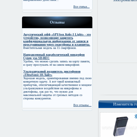
Все статьи...
Отзывы
Акустический сейф «SPY-box Кейс-3 Light» - это
устройство, позволяющее защитить
конфиденциальную информацию от записи и
прослушивания через смартфоны и планшеты.
Вместительная модель на 15 смартфонов.
Направленный параболический микрофон
Супер ухо SD-REC
Удобно, что можно сделать запись на карту памяти,
и сразу прослушать её на самом микрофоне.
Ультразвуковой подавитель диктофонов
«UltraSonic-18-Лайт»
Хорошая модель, ориентированная именно под свою
конкретную задачу. А вот такой компактный
приборчик, обеспечивающий качественное и мощное
ультразвуковое воздействие на микрофоны и
диктофоны, как раз то, что нужно для
максимальной защиты от грязных методов со
стороны конкурентов.
Изменитель го
Все отзывы...