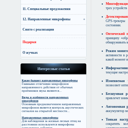
Многофункцио
трех устройств
11. Специальные предложения
Детектирован
12. Направленные микрофоны
GPS-трекеры
состоянии.
Снято с реализации
Оптический п
принципу «обр
Подарки
обнаруживать 
Режим монито
О жучках
активности в 
какой момент 
Информативн
Интересные статьи
текущие настр
Изменяемая
Какие бывают направленные микрофоны
Главными отличиями микрофонов
позволяет опти
направленного действия от обычных
приёмников звука являются...
Бесшумная р
Виды и особенности направленных
привлечет вним
микрофонов
Основным предназначением направленных
Автономная р
микрофонов является контроль акустических
аккумулятор м
сигналов на открытой местности...
Направленные микрофоны
Тонкая настр
Для наблюдения за жизнью лесных птиц на
сократить к
расстоянии используются микрофоны
электромагнит
направленно действия...