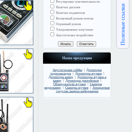
Регулировка чувствительности
Полезные ссылки
Наличие дисплея
Наличие подавителя
Бесшумный режим поиска
Охранный режим
Ультразвуковое излучение
Акустическое воздействие
Наша продукция
Акустические сейфы
|
Детекторы
радиозакладок
|
Детекторы жучков
|
Детекторы камер
|
Детекторы жучков и
камер
|
Детекторы диктофонов
|
Обнаружители жучков
|
Сканеры
видеокамер
|
Сканеры жучков
|
Аппаратные
средства защиты информации