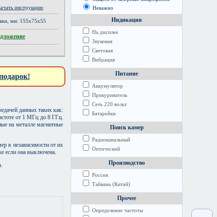
качать инструкцию
Неважно
Индикация
овки, мм: 155х75х55
На дисплее
едложение
Звуковая
Световая
Вибрация
Питание
подарок!
Аккумулятор
Прикуриватель
Сеть 220 вольт
едачей данных таких как:
Батарейки
тоте от 1 МГц до 8 ГГц.
ные на металле магнитные
Поиск камер
Радиоканальный
ер в независимости от их
Оптический
же если она выключена.
Производство
в.
Россия
Тайвань (Китай)
Прочее
Определение частоты