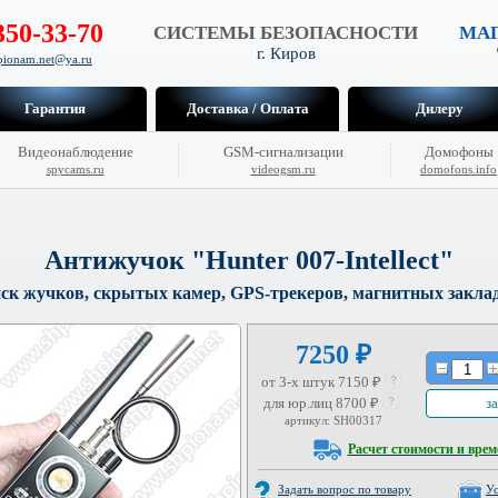
350-33-70
СИСТЕМЫ БЕЗОПАСНОСТИ
МАГ
г. Киров
hpionam.net@ya.ru
Гарантия
Доставка / Оплата
Дилеру
Видеонаблюдение
GSM-сигнализации
Домофоны
spycams.ru
videogsm.ru
domofons.info
Антижучок "Hunter 007-Intellect"
ск жучков, скрытых камер, GPS-трекеров, магнитных закла
7250 ₽
от 3-х штук 7150 ₽
для юр.лиц 8700 ₽
за
артикул: SH00317
Расчет стоимости и врем
Задать вопрос по товару
Ус