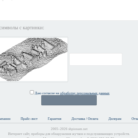
символы с картинки:
Даю согласие на
обработку персональных данных
мпании
Прайс-лист
Гарантия
Доставка / Оплата
Дилерам
Отз
2005–2026 shpionam.net
Интернет сайт, приборы для обнаружения жучков и подслушивающих устройств.