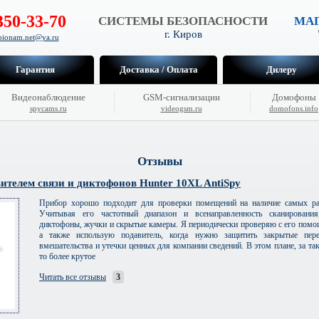
350-33-70
СИСТЕМЫ БЕЗОПАСНОСТИ
МАГ
г. Киров
hpionam.net@ya.ru
Гарантия
Доставка / Оплата
Дилеру
Видеонаблюдение
GSM-сигнализации
Домофоны
spycams.ru
videogsm.ru
domofons.info
Отзывы
ителем связи и диктофонов Hunter 10XL AntiSpy
Прибор хорошо подходит для проверки помещений на наличие самых ра
Учитывая его частотный диапазон и всенаправленность сканировани
диктофоны, жучки и скрытые камеры. Я периодически проверяю с его помо
а также использую подавитель, когда нужно защитить закрытые пере
вмешательства и утечки ценных для компании сведений. В этом плане, за та
то более крутое
Читать все отзывы
3