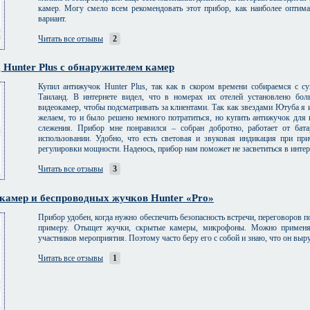
камер. Могу смело всем рекомендовать этот прибор, как наиболее оптима
вариант.
Читать все отзывы
2
 Hunter Plus c обнаружителем камер
Купил антижучок Hunter Plus, так как в скором времени собираемся с су
Таиланд. В интернете видел, что в номерах их отелей установлено бо
видеокамер, чтобы подсматривать за клиентами. Так как звездами Ютуба я 
желаем, то и было решено немного потратиться, но купить антижучок для
слежения. Прибор мне понравился – собран добротно, работает от бат
использовании. Удобно, что есть световая и звуковая индикация при пр
регулировки мощности. Надеюсь, прибор нам поможет не засветиться в интер
Читать все отзывы
3
камер и беспроводных жучков Hunter «Pro»
Прибор удобен, когда нужно обеспечить безопасность встречи, переговоров п
примеру. Отыщет жучки, скрытые камеры, микрофоны. Можно применят
участников мероприятия. Поэтому часто беру его с собой и знаю, что он выру
Читать все отзывы
1