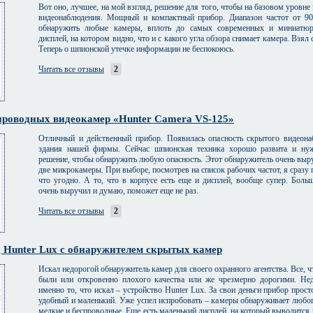
Вот оно, лучшее, на мой взгляд, решение для того, чтобы на базовом уровне
видеонаблюдения. Мощный и компактный прибор. Диапазон частот от 9
обнаружить любые камеры, вплоть до самых современных и миниатюр
дисплей, на котором видно, что и с какого угла обзора снимает камера. Взял 
Теперь о шпионской утечке информации не беспокоюсь.
Читать все отзывы
2
проводных видеокамер «Hunter Camera VS-125»
Отличный и действенный прибор. Появилась опасность скрытого видеон
здания нашей фирмы. Сейчас шпионская техника хорошо развита и ну
решение, чтобы обнаружить любую опасность. Этот обнаружитель очень выр
две микрокамеры. При выборе, посмотрев на список рабочих частот, я сразу 
что угодно. А то, что в корпусе есть еще и дисплей, вообще супер. Боль
очень выручил и думаю, поможет еще не раз.
Читать все отзывы
2
 Hunter Lux с обнаружителем скрытых камер
Искал недорогой обнаружитель камер для своего охранного агентства. Все, чт
были или откровенно плохого качества или же чрезмерно дорогими. Не
именно то, что искал – устройство Hunter Lux. За свои деньги прибор прос
удобный и маленький. Уже успел испробовать – камеры обнаруживает любог
мелкие и беспроводные. Еще есть маленький дисплей, на который выводится