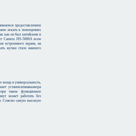
нимаемся предоставлением
ложно искать в помещениях
так как он был китайским и
ter Camera HS-5000A всем
ие встроенного экрана, на
кать жучки стало намного
ю мощь и универсальность,
мает установленнаякамера
 при таком функционале
нут может работать без
ия. Ставлю самую высокую