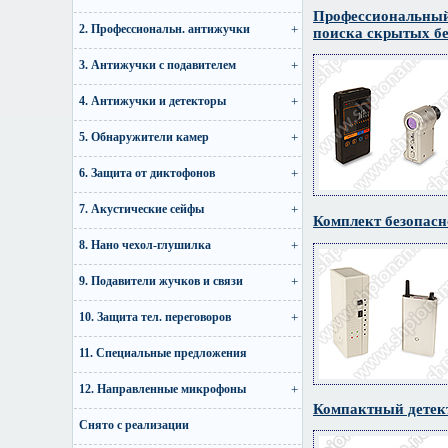
Профессиональный
2. Профессиональн. антижучки
поиска скрытых б
3. Антижучки с подавителем
4. Антижучки и детекторы
5. Обнаружители камер
6. Защита от диктофонов
7. Акустические сейфы
Комплект безопасн
8. Нано чехол-глушилка
9. Подавители жучков и связи
10. Защита тел. переговоров
11. Специальные предложения
12. Направленные микрофоны
Компактный детект
Снято с реализации