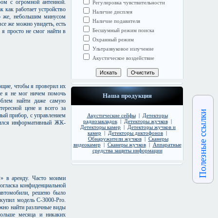
ром с огромной антенной.
Регулировка чувствительности
к как работает устройство
Наличие дисплея
но же, небольшим минусом
Наличие подавителя
все же можно увидеть, есть
Бесшумный режим поиска
 я просто не смог найти в
Охранный режим
Ультразвуковое излучение
Акустическое воздействие
ющие, чтобы я проверил их
ше я не мог ничем помочь
Наша продукция
облем найти даже самую
тересной цене и всего за
Полезные ссылки
ный прибор, с управлением
Акустические сейфы
|
Детекторы
радиозакладок
|
Детекторы жучков
|
вился информативный ЖК-
Детекторы камер
|
Детекторы жучков и
камер
|
Детекторы диктофонов
|
Обнаружители жучков
|
Сканеры
видеокамер
|
Сканеры жучков
|
Аппаратные
средства защиты информации
» в аренду. Часто моими
огласка конфиденциальной
автомобили, решено было
купил модель C-3000-Pro.
жно найти различные виды
ольше месяца и никаких