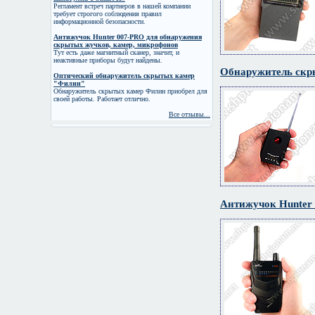
Регламент встреч партнеров в нашей компании
требует строгого соблюдения правил
информационной безопасности.
Антижучок Hunter 007-PRO для обнаружения
скрытых жучков, камер, микрофонов
Тут есть даже магнитный сканер, значит, и
неактивные приборы будут найдены.
Обнаружитель скры
Оптический обнаружитель скрытых камер
"Филин"
Обнаружитель скрытых камер Филин приобрел для
своей работы. Работает отлично.
Все отзывы...
Антижучок Hunter 