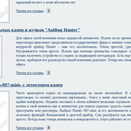
нареканий на него у меня абсолютно нет.
Читать все отзывы
2
тых камер и жучков "Antibug Hunter"
Для офиса своей компании искал недорогой антижучок. Нужен он по причине
переговоры приезжают представители государственных фирм и лишние «уши
недорогой прибор Hunter – нам его посоветовали. Очень простой, уд
Настраивается очень просто. Искать при помощи антижучка «закладки» о
только включить устройство и следить за индикацией светодиодов. Есть еще
целом, прибором все руководство нашей компании довольно. Теперь мы споко
офиса.
Читать все отзывы
2
«007-mini» с детектором камер
Часто приходится ездить по командировкам на своем автомобиле. В 
переговоры со своими деловыми партнерами., благо у меня люксовый ми
крайне комфортно. Недавно поставил в своем кабинете несколько глушилок
купить в свой минивэн еще и антижучок для поиска скрытых средств слеже
прослушать мои разговоры. Выбрал Hunter 007-mini за его автономность 
полезных функций. Компактный и простой прибор. Сам разобрался как им 
просто. Всегда вожу теперь антижучок в микроавтобусе, благо работает он о
Читать все отзывы
4