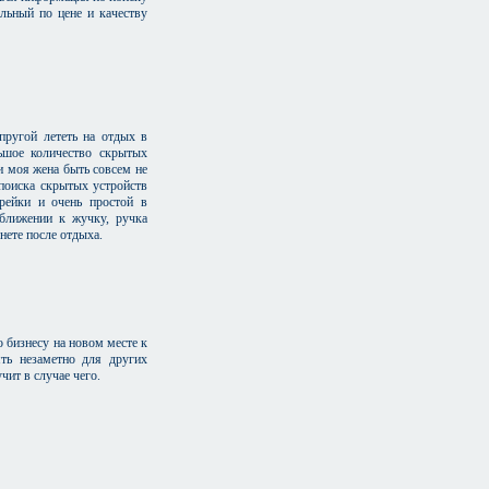
льный по цене и качеству
пругой лететь на отдых в
льшое количество скрытых
и моя жена быть совсем не
 поиска скрытых устройств
арейки и очень простой в
иближении к жучку, ручка
нете после отдыха.
о бизнесу на новом месте к
ь незаметно для других
чит в случае чего.