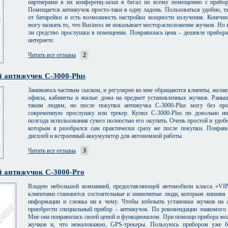
партнерами в их конференц-залах я бегал по всему помещению с прибо
Помещается антижучок просто-таки в одну ладонь. Пользоваться удобно, та
от батарейки и есть возможность настройки мощности излучения. Конеч
могу назвать то, что Business не показывает месторасположение жучков. Но 
ли средство прослушки в помещении. Понравилась цена – дешевле прибора
интернете.
Читать все отзывы
2
 антижучек C-3000-Plus
Занимаюсь частным сыском, и регулярно ко мне обращаются клиенты, жела
офисы, кабинеты и жилые дома на предмет установленных жучков. Рань
таким людям, но после покупки антижучка C-3000-Plus могу без пр
современную прослушку или трекер. Купил C-3000-Plus по довольно ин
полгода использования сумел полностью его окупить. Очень простой и удоб
которым я разобрался сам практически сразу же после покупки. Понра
дисплей и встроенный аккумулятор для автономной работы.
Читать все отзывы
3
 антижучок C-3000-Pro
Владею небольшой компанией, предоставляющей автомобили класса «VIP
клиентами становятся состоятельные и знаменитые люди, которым лишняя 
информации и слежка ни к чему. Чтобы избежать установки жучков на 
приобрести специальный прибор – антижучок. По рекомендации знакомого 
Мне она понравилась своей ценой и функционалом. При помощи прибора мо
жучков и, что немаловажно, GPS-трекеры. Пользуюсь прибором уже б