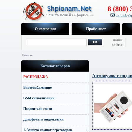
8 (800) 
callback-s
О компании
Прайс-лист
наши
сайты:
Главная
Каталог товаров
Антижучок c подав
РАСПРОДАЖА
Видеонаблюдение
GSM сигнализации
Подавители связи
Домофоны и видеоглазки
1. Защита комнат переговоров