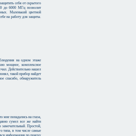
 защитить себя от скрытого
00 до 6000 МГц позволит
ных. Маленький цветной
себе на работу для защиты.
аблюдения на одном этаже
жно мощное, комплексное
учил. Действительно нашел
понял, такой прибор найдет
шое спасибо, обнаружитель
о мне попадались на глаза,
давно сумел все же найти
то замечательный. Простой,
о типа, в том числе самые
 вся информация по поиску