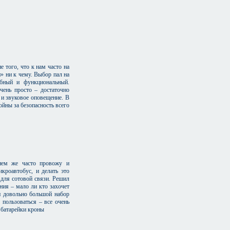
 того, что к нам часто на
» ни к чему. Выбор пал на
обный и функциональный.
чень просто – достаточно
 и звуковое оповещение. В
йны за безопасность всего
нем же часто провожу и
кроавтобус, и делать это
 для сотовой связи. Решил
ния – мало ли кто захочет
и довольно большой набор
пользоваться – все очень
т батарейки кроны