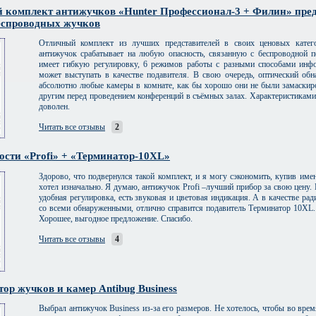
 комплект антижучков «Hunter Профессионал-3 + Филин» пред
еспроводных жучков
Отличный комплект из лучших представителей в своих ценовых катег
антижучок срабатывает на любую опасность, связанную с беспроводной 
имеет гибкую регулировку, 6 режимов работы с разными способами инф
может выступать в качестве подавителя. В свою очередь, оптический об
абсолютно любые камеры в комнате, как бы хорошо они не были замаскир
другим перед проведением конференций в съёмных залах. Характеристикам
доволен.
Читать все отзывы
2
ости «Profi» + «Терминатор-10XL»
Здорово, что подвернулся такой комплект, и я могу сэкономить, купив имен
хотел изначально. Я думаю, антижучок Profi –лучший прибор за свою цену.
удобная регулировка, есть звуковая и цветовая индикация. А в качестве ра
со всеми обнаруженными, отлично справится подавитель Терминатор 10XL.
Хорошее, выгодное предложение. Спасибо.
Читать все отзывы
4
ор жучков и камер Antibug Business
Выбрал антижучок Business из-за его размеров. Не хотелось, чтобы во вре