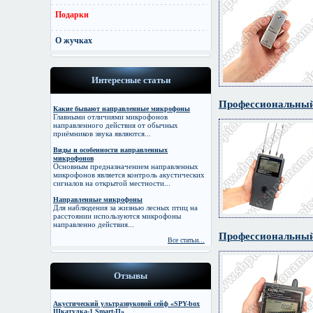
Подарки
О жучках
Интересные статьи
Профессиональный
Какие бывают направленные микрофоны
Главными отличиями микрофонов
направленного действия от обычных
приёмников звука являются...
Виды и особенности направленных
микрофонов
Основным предназначением направленных
микрофонов является контроль акустических
сигналов на открытой местности...
Направленные микрофоны
Для наблюдения за жизнью лесных птиц на
расстоянии используются микрофоны
направленно действия...
Профессиональный
Все статьи...
Отзывы
Акустический ультразвуковой сейф «SPY-box
Шкатулка-1 Smart-П»