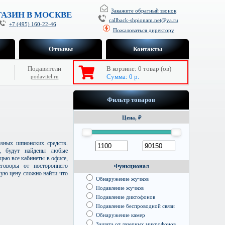
Закажите обратный звонок
АЗИН В МОСКВЕ
callback-shpionam.net@ya.ru
+7 (495) 160-22-46
Пожаловаться директору
Отзывы
Контакты
Подавители
В корзине:
0
товар (ов)
Сумма:
0
р.
podavitel.ru
Фильтр товаров
Цена, ₽
зных шпионских средств.
я, будут найдены любые
щью все кабинеты в офисе,
говоры от постороннего
Функционал
кую цену сложно найти что
Обнаружение жучков
Подавление жучков
Подавление диктофонов
Подавление беспроводной связи
Обнаружение камер
Защита от лазерных микрофонов