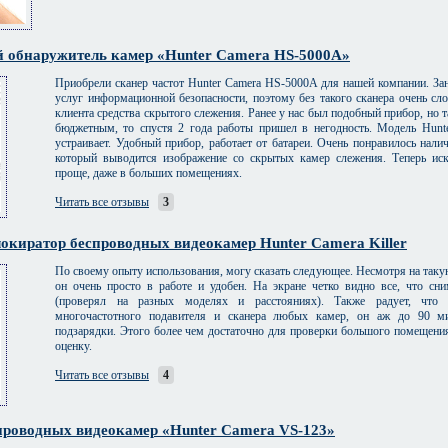
 обнаружитель камер «Hunter Camera HS-5000A»
Приобрели сканер частот Hunter Camera HS-5000A для нашей компании. За
услуг информационной безопасности, поэтому без такого сканера очень с
клиента средства скрытого слежения. Ранее у нас был подобный прибор, но 
бюджетным, то спустя 2 года работы пришел в негодность. Модель Hun
устраивает. Удобный прибор, работает от батареи. Очень понравилось налич
который выводится изображение со скрытых камер слежения. Теперь ис
проще, даже в больших помещениях.
Читать все отзывы
3
окиратор беспроводных видеокамер Hunter Camera Killer
По своему опыту использования, могу сказать следующее. Несмотря на таку
он очень просто в работе и удобен. На экране четко видно все, что сни
(проверял на разных моделях и расстояниях). Также радует, что
многочастотного подавителя и сканера любых камер, он аж до 90 ми
подзарядки. Этого более чем достаточно для проверки большого помещен
оценку.
Читать все отзывы
4
проводных видеокамер «Hunter Camera VS-123»