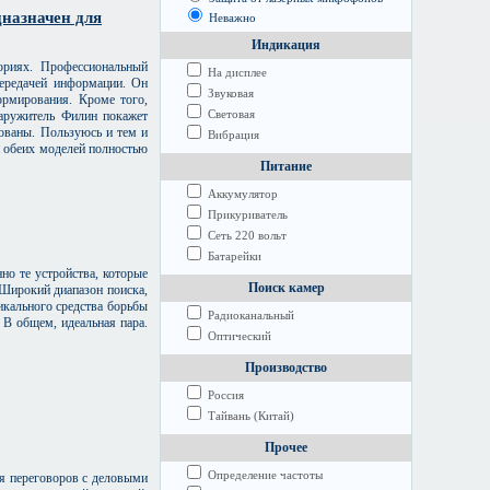
назначен для
Неважно
Индикация
ориях. Профессиональный
На дисплее
передачей информации. Он
Звуковая
ормирования. Кроме того,
Световая
наружитель Филин покажет
ованы. Пользуюсь и тем и
Вибрация
и обеих моделей полностью
Питание
Аккумулятор
Прикуриватель
Сеть 220 вольт
Батарейки
но те устройства, которые
Поиск камер
 Широкий диапазон поиска,
дикального средства борьбы
Радиоканальный
 В общем, идеальная пара.
Оптический
Производство
Россия
Тайвань (Китай)
Прочее
Определение частоты
мя переговоров с деловыми