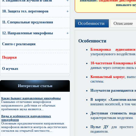
9. Подавители жучков и связи
Внимание!
Подавление диктофоно
никакого шу
10. Защита тел. переговоров
11. Специальные предложения
Особенности
Описание
12. Направленные микрофоны
Особенности
Снято с реализации
Блокировка аудиозапи
ультразвукового воздействия
Подарки
10-частотная блокировка б
данных через сотовую связь 
О жучках
Компактный корпус
, выпо
системы.
Интересные статьи
Излучатели размещаются н
Какие бывают направленные микрофоны
В корпус «Хамелеон-коло
Главными отличиями микрофонов
внешних носителей, в том ч
направленного действия от обычных
приёмников звука являются...
Доступная стоимость под
Виды и особенности направленных
характеристикам моделями.
микрофонов
Основным предназначением направленных
Пульт ДУ
для простого 
микрофонов является контроль акустических
сигналов на открытой местности...
подавителя.