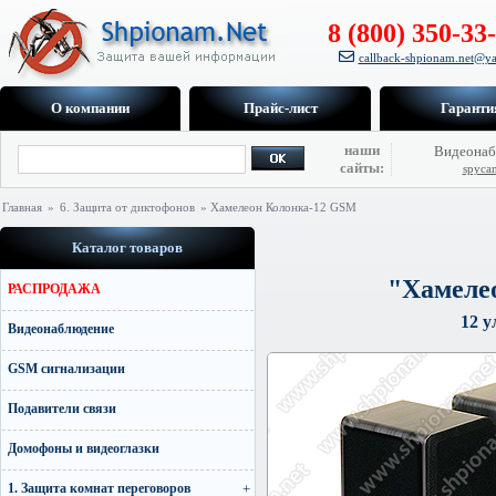
8 (800) 350-33
callback-shpionam.net@ya
О компании
Прайс-лист
Гаранти
наши
Видеонаб
сайты:
spyca
Главная
»
6. Защита от диктофонов
» Хамелеон Колонка-12 GSM
Каталог товаров
"Хамеле
РАСПРОДАЖА
12 у
Видеонаблюдение
GSM сигнализации
Подавители связи
Домофоны и видеоглазки
1. Защита комнат переговоров