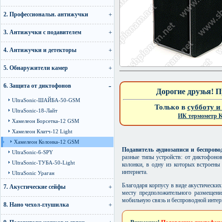
2. Профессиональн. антижучки
3. Антижучки с подавителем
4. Антижучки и детекторы
5. Обнаружители камер
6. Защита от диктофонов
Дорогие друзья! П
UltraSonic-ШАЙБА-50-GSM
Только в
субботу и
UltraSonic-18-Лайт
ИК термометр 
Хамелеон Борсетка-12 GSM
Хамелеон Клатч-12 Light
Хамелеон Колонка-12 GSM
Подавитель аудиозаписи и беспров
UltraSonic-6-SPY
разные типы устройств: от диктофоно
UltraSonic-ТУБА-50-Light
колонки, в одну из которых встроены
интернета.
UltraSonic Ураган
Благодаря корпусу в виде акустически
7. Акустические сейфы
месту предположительного размещения
мобильную связь и беспроводной интерн
8. Нано чехол-глушилка