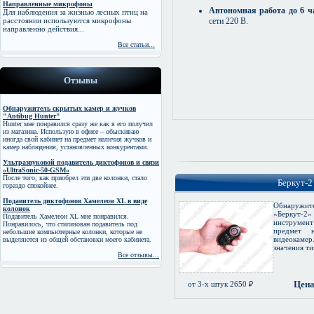
Направленные микрофоны
Автономная работа до 6 ч
Для наблюдения за жизнью лесных птиц на
расстоянии используются микрофоны
сети 220 В.
направленно действия...
Все статьи...
Отзывы
Обнаружитель скрытых камер и жучков
"Antibug Hunter"
Hunter мне понравился сразу же как я его получил
из магазина. Использую в офисе – обыскиваю
иногда свой кабинет на предмет наличия жучков и
камер наблюдения, установленных конкурентами.
Ультразвуковой подавитель диктофонов и связи
«UltraSonic-50-GSM»
После того, как приобрел эти две колонки, стало
Беркут-2
гораздо спокойнее.
Подавитель диктофонов Хамелеон XL в виде
Обнаруж
колонок
«Беркут-2»
Подавитель Хамелеон XL мне понравился.
инструмен
Понравилось, что стилизован подавитель под
предмет 
небольшие компьютерные колонки, которые не
видеокам
выделяются из общей обстановки моего кабинета.
значения ти
Все отзывы...
Цена
от 3-х штук 2650 ₽