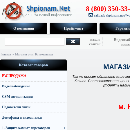
8 (800) 350-33
callback-shpionam.net@ya
О компании
Прайс-лист
Гаранти
наши
Видеонаб
сайты:
spyca
Главная
» Магазин ст.м. Коломенская
Каталог товаров
МАГАЗ
РАСПРОДАЖА
Так же просим обратить ваше вн
бизнес. Соответственно, цены 
уточнять налич
Видеонаблюдение
GSM сигнализации
м. 
Подавители связи
Домофоны и видеоглазки
1. Защита комнат переговоров