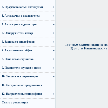
2. Профессиональн. антижучки
3. Антижучки с подавителем
у
4. Антижучки и детекторы
5. Обнаружители камер
6. Защита от диктофонов
1)
от ст.м Коломенская:
на тра
2)
от ст.м Нагатинская:
на 
7. Акустические сейфы
8. Нано чехол-глушилка
9. Подавители жучков и связи
10. Защита тел. переговоров
11. Специальные предложения
12. Направленные микрофоны
Снято с реализации