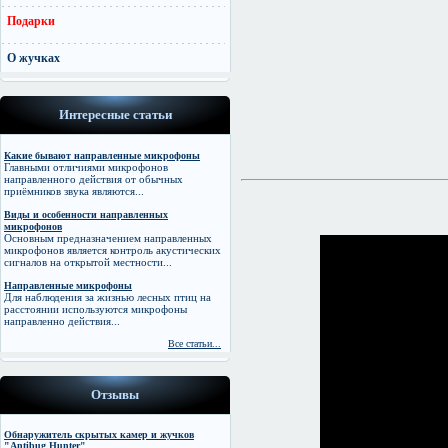
Подарки
О жучках
Интересные статьи
Какие бывают направленные микрофоны
Главными отличиями микрофонов
направленного действия от обычных
приёмников звука являются...
Виды и особенности направленных
микрофонов
Основным предназначением направленных
микрофонов является контроль акустических
сигналов на открытой местности...
Направленные микрофоны
Для наблюдения за жизнью лесных птиц на
расстоянии используются микрофоны
направленно действия...
Все статьи...
Отзывы
Обнаружитель скрытых камер и жучков
"Antibug Hunter"