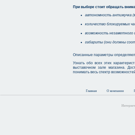
При выборе стоит обращать внима
автономность антижучка (
количество блокируемых час
возможность незаметного 
габариты (они должны соо
Описанные параметры определяют ц
Узнать обо всех этих характерис
выставочном зале магазина. Дос
понимать весь спектр возможносте
Главная
О компании
Интернет