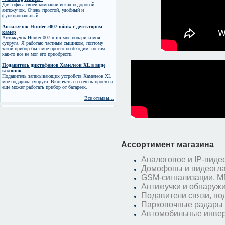
Для офиса своей компании искал недорогой
антижучок. Очень простой, удобный и
функциональный.
Антижучок Hunter «007-mini» с детектором
камер
Антижучок Hunter 007-mini мне подарила моя
супруга. Я работаю частным сыщиком, поэтому
такой прибор был мне просто необходим, но сам
как-то все не мог его приобрести.
Подавитель диктофонов Хамелеон XL в виде
колонок
Подавитель записывающих устройств Хамелеон XL
мне подарила супруга. Включать его очень просто и
еще может работать прибор от батареек.
Все отзывы...
Ассортимент магазина
Аналоговое и IP-вид
Домофоны и видеогла
GSM-сигнализации, 
Антижучки и обнаружи
Подавители связи, по
Парковочные радары 
Автомобильные инве