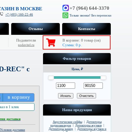
+7 (964) 644-3370
АЗИН В МОСКВЕ
+7 (495) 160-22-46
Только звонки! Без переписки
Отзывы
Контакты
Подавители
В корзине:
0
товар (ов)
Сумма:
0
р.
podavitel.ru
Фильтр товаров
SD-REC" с
Цена, ₽
в корзину
каз в 1 клик
Наша продукция
ени доставки
Акустические сейфы
|
Детекторы
радиозакладок
|
Детекторы жучков
|
Детекторы камер
|
Детекторы жучков и
Условия доставки