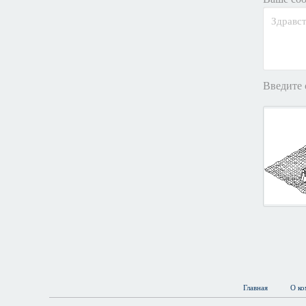
Введите 
Главная
О ко