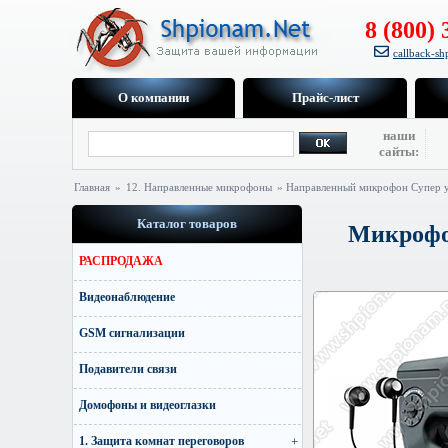
8 (800) 
callback-s
О компании
Прайс-лист
наши
сайты:
Главная
»
12. Направленные микрофоны
» Направленный микрофон Супер 
Каталог товаров
Микрофон
РАСПРОДАЖА
Видеонаблюдение
GSM сигнализации
Подавители связи
Домофоны и видеоглазки
1. Защита комнат переговоров