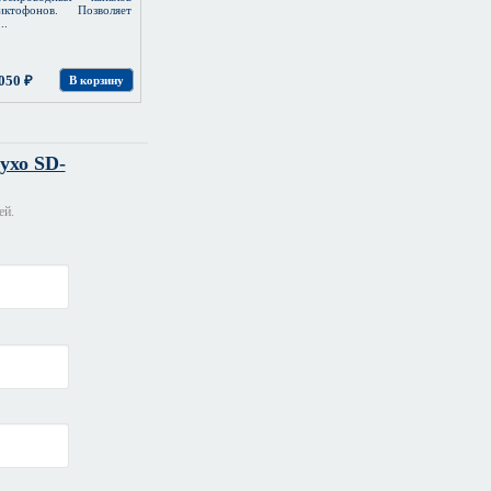
тофонов. Позволяет
..
050 ₽
В корзину
ухо SD-
ей.