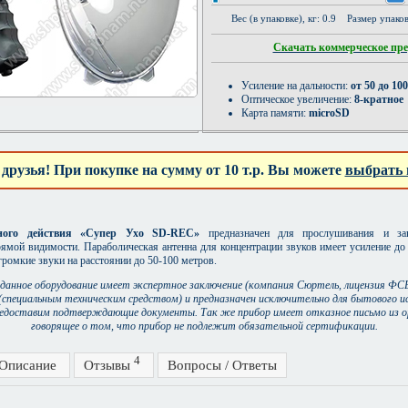
Вес (в упаковке), кг: 0.9 Размер упак
Скачать коммерческое пр
Усиление на дальности:
от 50 до 10
Оптическое увеличение:
8-кратное
Карта памяти:
microSD
 друзья! При покупке на сумму от 10 т.р. Вы можете
выбрать 
ного действия «Супер Ухо SD-REC»
предназначен для прослушивания и зап
ямой видимости. Параболическая антенна для концентрации звуков имеет усиление до 7
ромкие звуки на расстоянии до 50-100 метров.
данное оборудование имеет экспертное заключение (компания Сюртель, лицензия ФСБ
(специальным техническим средством) и предназначен исключительно для бытового и
едоставим подтверждающие документы. Так же прибор имеет отказное письмо из о
говорящее о том, что прибор не подлежит обязательной сертификации.
4
Описание
Отзывы
Вопросы / Ответы