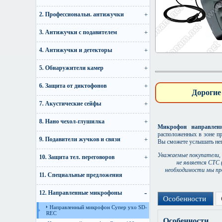
2. Профессиональн. антижучки
3. Антижучки с подавителем
4. Антижучки и детекторы
5. Обнаружители камер
6. Защита от диктофонов
Дорогие
7. Акустические сейфы
8. Нано чехол-глушилка
Микрофон направлен
расположенных в зоне пр
9. Подавители жучков и связи
Вы сможете услышать нег
Уважаемые покупатели, 
10. Защита тел. переговоров
не является СТС 
необходимости мы пр
11. Специальные предложения
12. Направленные микрофоны
Особенности
Направленный микрофон Супер ухо SD-
REC
Особенности