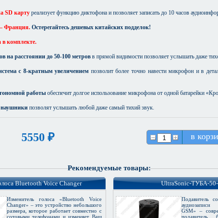
на SD карту
реализует функцию диктофона и позволяет записать до 10 часов аудиоинфо
 – Франция.
Остерегайтесь дешевых китайских подделок!
 в комплекте.
ов на расстоянии до 50-100 метров
в прямой видимости позволяет услышать даже тихо
истема с 8-кратным увеличением
позволит более точно навести микрофон и в дета
втономной работы
обеспечит долгое использование микрофона от одной батарейки «Кро
 наушники
позволят услышать любой даже самый тихий звук.
5550 ₽
в корз
Рекомендуемые товары:
лоса Bluetooth Voice Changer
UltraSonic-ТУБА-5
Изменитель голоса «Bluetooth Voice
Подавитель со
Changer» – это устройство небольшого
аудиозаписи 
размера, которое работает совместно с
GSM» – совре
сотовыми телефонами и изменяет Ваш
подавитель 