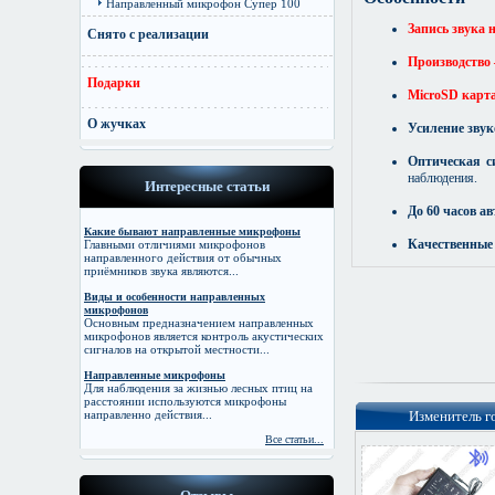
Направленный микрофон Супер 100
Запись звука 
Снято с реализации
Производство
Подарки
MicroSD карта
О жучках
Усиление звук
Оптическая с
наблюдения.
Интересные статьи
До 60 часов а
Какие бывают направленные микрофоны
Качественные
Главными отличиями микрофонов
направленного действия от обычных
приёмников звука являются...
Виды и особенности направленных
микрофонов
Основным предназначением направленных
микрофонов является контроль акустических
сигналов на открытой местности...
Направленные микрофоны
Для наблюдения за жизнью лесных птиц на
расстоянии используются микрофоны
направленно действия...
Изменитель го
Все статьи...