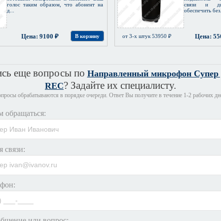
голос таким образом, что абонент на
связи и дик
д...
обеспечить без.
Цена: 9100 ₽
Цена: 55
В корзину
от 3-х штук 53950 ₽
ись еще вопросы по
Направленный микрофон Супер 
? Задайте их специалисту.
REC
просы обрабатываются в порядке очереди. Ответ Вы получите в течение 1-2 рабочих дн
м обращаться:
я связи:
фон:
бщение или вопрос: