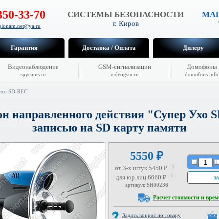
350-33-70
СИСТЕМЫ БЕЗОПАСНОСТИ
МАГ
г. Киров
hpionam.net@ya.ru
Гарантия
Доставка / Оплата
Дилеру
Видеонаблюдение
GSM-сигнализации
Домофоны
spycams.ru
videogsm.ru
domofons.info
ухо SD-REC
 направленного действия "Супер Ухо 
записью на SD карту памяти
5550 ₽
от 3-х штук 5450 ₽
для юр.лиц 6660 ₽
за
артикул: SH00236
Расчет стоимости и врем
Задать вопрос по товару