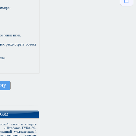
рмации.
е пение птиц.
лях рассмотреть объект
на».
ину
0-GSM
товой связи и средств
«UltraSonic-ТУБА-50-
менный ультразвуковой
беспроводных каналов