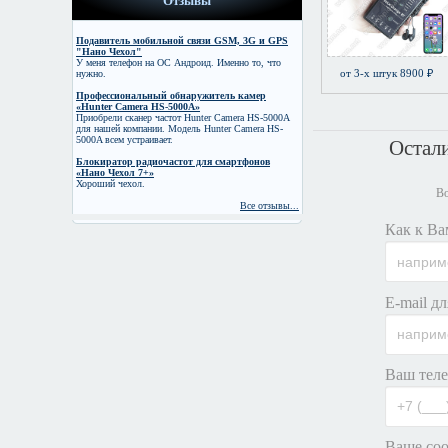
Отзывы
Подавитель мобильной связи GSM, 3G и GPS
"Нано Чехол"
У меня телефон на ОС Андроид. Именно то, что
от 3-х штук 8900 ₽
нужно.
Профессиональный обнаружитель камер
«Hunter Camera HS-5000A»
Приобрели сканер частот Hunter Camera HS-5000A
для нашей компании. Модель Hunter Camera HS-
5000A всем устраивает.
Остал
Блокиратор радиочастот для смартфонов
«Нано Чехол 7+»
Хороший чехол.
Во
Все отзывы...
Как к Ва
E-mail дл
Ваш теле
Ваше соо