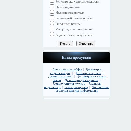
Регулировка чувствительности
Наличие дисплея
Наличие подавителя
Бесшумный режим поиска
Охранный режим
Ультразвуковое излучение
Акустическое воздействие
Наша продукция
Акустические сейфы
|
Детекторы
радиозакладок
|
Детекторы жучков
|
Детекторы камер
|
Детекторы жучков и
камер
|
Детекторы диктофонов
|
Обнаружители жучков
|
Сканеры
видеокамер
|
Сканеры жучков
|
Аппаратные
средства защиты информации