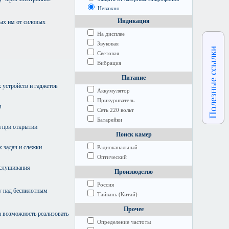
Неважно
Индикация
ных им от силовых
На дисплее
Звуковая
Полезные ссылки
Световая
Вибрация
Питание
 устройств и гаджетов
Аккумулятор
Прикуриватель
и
Сеть 220 вольт
Батарейки
а при открытии
Поиск камер
 задач и слежки
Радиоканальный
Оптический
ослушивания
Производство
Россия
у над беспилотным
Тайвань (Китай)
Прочее
а возможность реализовать
Определение частоты