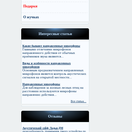
Подарки
О жучках
Интересные статьи
Какие бывают направленные микрофоны
Главными отличиями микрофонов
направленного действия от обычных
приёмников звука являются...
Виды и особенности направленных
микрофонов
Основным предназначением направленных
микрофонов является контроль акустических
сигналов на открытой местности...
Направленные микрофоны
Для наблюдения за жизнью лесных птиц на
расстоянии используются микрофоны
направленно действия...
Все статьи...
Отзывы
Акустический сейф Ладья-ДМ
целесообразность применения такого устройства по