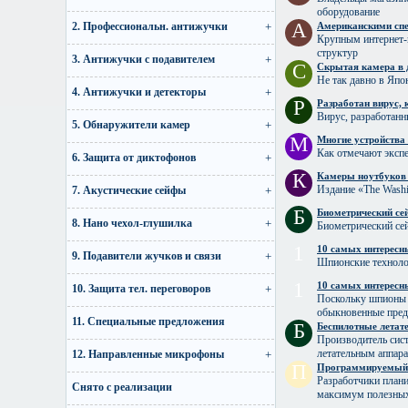
оборудование
А
2. Профессиональн. антижучки
Американскими спе
Крупным интернет-к
структур
3. Антижучки с подавителем
С
Скрытая камера в
Не так давно в Япо
4. Антижучки и детекторы
Р
Разработан вирус,
Вирус, разработанн
5. Обнаружители камер
М
Многие устройства
Как отмечают экспе
6. Защита от диктофонов
К
Камеры ноутбуков 
Издание «The Washi
7. Акустические сейфы
Б
Биометрический сей
8. Нано чехол-глушилка
Биометрический сей
1
10 самых интересн
9. Подавители жучков и связи
Шпионские технолог
1
10 самых интересн
10. Защита тел. переговоров
Поскольку шпионы 
обыкновенные пред
11. Специальные предложения
Б
Беспилотные летат
Производитель сист
летательным аппара
12. Направленные микрофоны
П
Программируемый р
Разработчики плани
Снято с реализации
максимум полезных