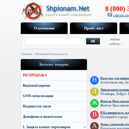
8 (800) 
callback-s
О компании
Прайс-лист
наши
сайты:
Главная
» Новинки безопасности
Каталог товаров
РАСПРОДАЖА
Н
Находка для шпион
Агентством нац. бе
Видеонаблюдение
Л
Ливанскими военн
19 января, Бейрут.
GSM сигнализации
Ж
Жителя Ярославско
Жителя Ярославской
Подавители связи
В
В Калининграде за
Домофоны и видеоглазки
Полицией в городе
А
Атака хакерами то
1. Защита комнат переговоров
Владельцы магазин