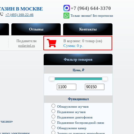
+7 (964) 644-3370
АЗИН В МОСКВЕ
+7 (495) 160-22-46
Только звонки! Без переписки
Отзывы
Контакты
Подавители
В корзине:
0
товар (ов)
Сумма:
0
р.
podavitel.ru
Фильтр товаров
Цена, ₽
Функционал
Обнаружение жучков
Подавление жучков
Подавление диктофонов
 часами»
Подавление беспроводной связи
Обнаружение камер
 через электронное
Защита от лазерных микрофонов