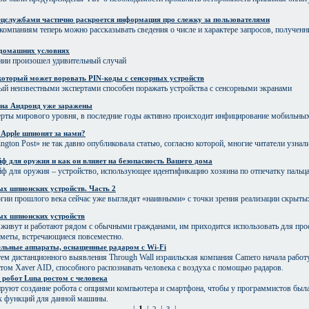
цслужбами частично раскроется информация про слежку за пользователями
омпаниям теперь можно рассказывать сведения о числе и характере запросов, получен
 домашних условиях
нии произошел удивительный случай
 который может воровать PIN-коды с сенсорных устройств
ый неизвестными экспертами способен поражать устройства с сенсорными экранами
 на Андроид уже заражены
рты мирового уровня, в последние годы активно происходит инфицирование мобильных
Apple шпионят за нами?
ngton Post» не так давно опубликовала статью, согласно которой, многие читатели узнал
ф для оружия и как он влияет на безопасность Вашего дома
ф для оружия – устройство, использующее идентификацию хозяина по отпечатку пальц
ых шпионских устройств. Часть 2
ии прошлого века сейчас уже выглядят «наивными» с точки зрения реализации скрытых
ых шпионских устройств
живут и работают рядом с обычными гражданами, им приходится использовать для пр
меты, встречающиеся повсеместно.
ельные аппараты, оснащенные радаром с Wi-Fi
ем дистанционного выявления Through Wall израильская компания Camero начала работ
том Xaver AID, способного распознавать человека с воздуха с помощью радаров.
обот Luna ростом с человека
руют создание робота с опциями компьютера и смартфона, чтобы у программистов был
 функций для данной машины.