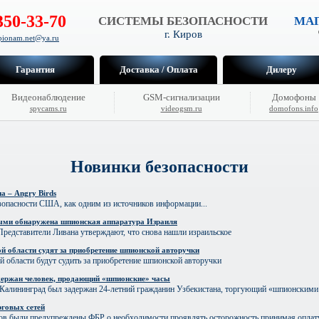
350-33-70
СИСТЕМЫ БЕЗОПАСНОСТИ
МАГ
г. Киров
hpionam.net@ya.ru
Гарантия
Доставка / Оплата
Дилеру
Видеонаблюдение
GSM-сигнализации
Домофоны
spycams.ru
videogsm.ru
domofons.info
Новинки безопасности
а – Angry Birds
зопасности США, как одним из источников информации...
ыми обнаружена шпионская аппаратура Израиля
 Представители Ливана утверждают, что снова нашли израильское
й области судят за приобретение шпионской авторучки
 области будут судить за приобретение шпионской авторучки
держан человек, продающий «шпионские» часы
 Калининград был задержан 24-летний гражданин Узбекистана, торгующий «шпионскими
рговых сетей
ов были предупреждены ФБР о необходимости проявлять осторожность принимая оплату